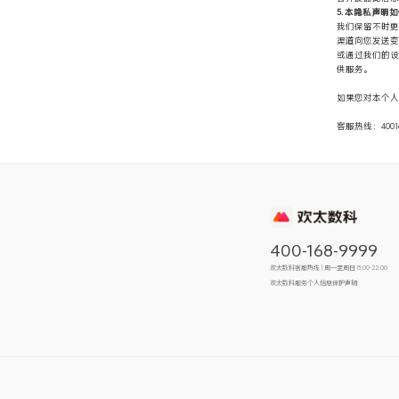
5. 本隐私声明
我们保留不时更
渠道向您发送变
或通过我们的设
供服务。
如果您对本个人
客服热线：40016
400-168-9999
欢太数科客服热线 | 周一至周日 8:00-22:00
欢太数科服务个人信息保护声明