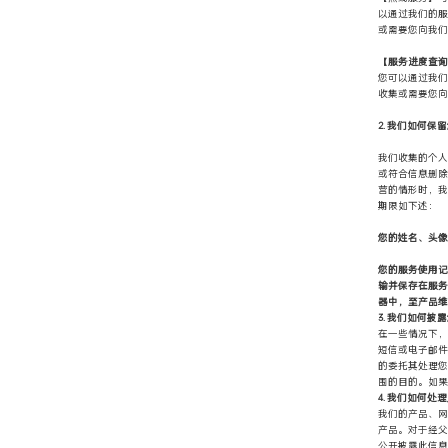
以通过我们的服
或需要您向我们
【服务进度查询
您可以通过我们
收集或需要您向
2. 我们如何保
我们收集的个人
或符合信息删除
营的情形时，我
期限如下述：
您的姓名、头像
您的服务使用记
输并保存在服务
器中，至产品维
3. 我们如何披
在一些情况下，
短信或电子邮件
的委托其处理您
围的目的。如果
4. 我们如何处
我们的产品、网
产品。对于经父
公开披露此信息