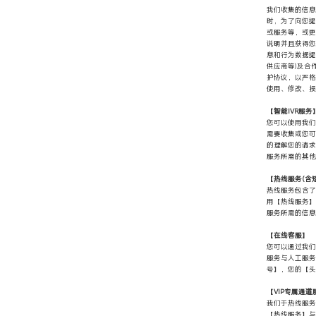
我们收集的信息
时，为了向您提
或服务等，或更
说明并且获得您
息和行为数据提
供应商等)及合
护协议，以严格
使用、修改、损
【智能IVR服务
您可以使用我们
需要收集或您可
的理解您的请求
服务所需的其他
【热线服务(含
热线服务包含了
用【热线服务】
服务所需的信息
【在线客服】
您可以通过我们
服务与人工服务
号】，您的【头
【VIP专属通道
我们于热线服务
【热线服务】与